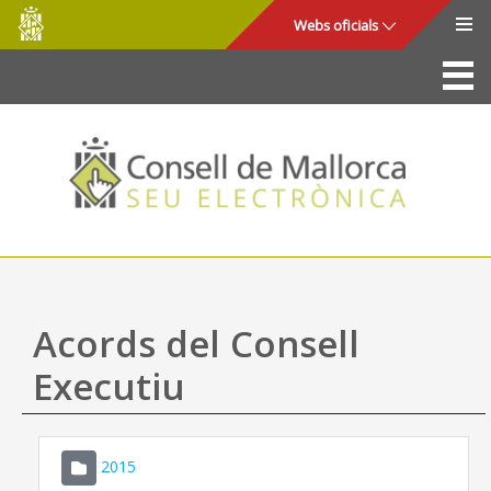
Consell
Salta al contingut principal
Webs oficials
de
Mallorca
La Seu
Consell de Mallorca
Accés i seguretat
Utilitats
Tràmits i serveis
Acords del Consell
Mapa web
Executiu
Ajuda
2015