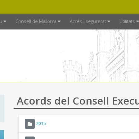
DE MALLORCA
MALLORCA.ES
TRAN
SEU ELECTRÒNICA
u
Consell de Mallorca
Accés i seguretat
Utilitats
Acords del Consell Exec
2015