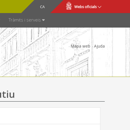
CA
ES
Webs oficials
SPARÈNCIA
Tràmits i serveis
Mapa web
Ajuda
utiu