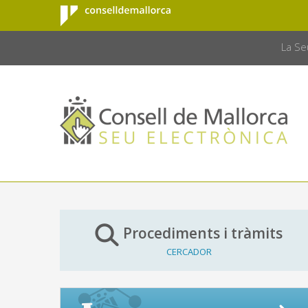
Consell de
Salta al contingut principal
CONSELL 
Mallorca
La Se
Procediments i tràmits
CERCADOR