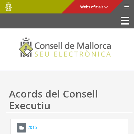
Consell
Salta al contingut principal
Webs oficials
de
Mallorca
La Seu
Consell de Mallorca
Accés i seguretat
Utilitats
Tràmits i serveis
Acords del Consell
Mapa web
Executiu
Ajuda
2015