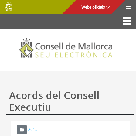
Consell
Salta al contingut principal
Webs oficials
de
Mallorca
La Seu
Consell de Mallorca
Accés i seguretat
Utilitats
Tràmits i serveis
Acords del Consell
Mapa web
Executiu
Ajuda
2015