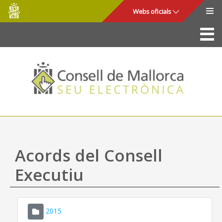
Consell
Salta al contingut principal
Webs oficials
de
Mallorca
La Seu
Consell de Mallorca
Accés i seguretat
Utilitats
Tràmits i serveis
Acords del Consell
Mapa web
Executiu
Ajuda
2015