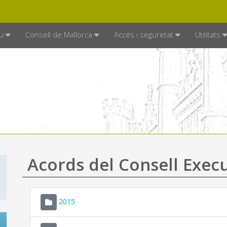
DE MALLORCA
MALLORCA.ES
TRAN
SEU ELECTRÒNICA
u
Consell de Mallorca
Accés i seguretat
Utilitats
Acords del Consell Exec
2015