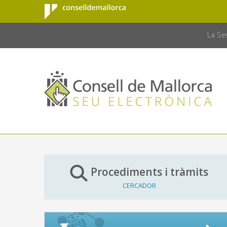
Consell de
Salta al contingut principal
CONSELL 
Mallorca
La Se
Procediments i tràmits
CERCADOR