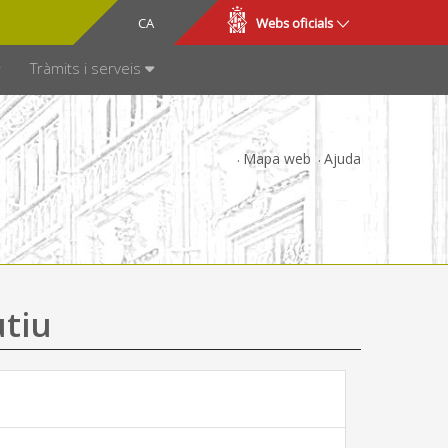
CA
ES
Webs oficials
SPARÈNCIA
Tràmits i serveis
Mapa web
Ajuda
utiu