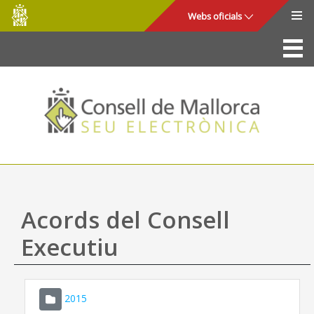
Consell
Salta al contingut principal
Webs oficials
de
Mallorca
La Seu
Consell de Mallorca
Accés i seguretat
Utilitats
Tràmits i serveis
Acords del Consell
Mapa web
Executiu
Ajuda
2015