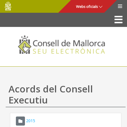
Consell
Salta al contingut principal
Webs oficials
de
Mallorca
La Seu
Consell de Mallorca
Accés i seguretat
Utilitats
Tràmits i serveis
Acords del Consell
Mapa web
Executiu
Ajuda
2015