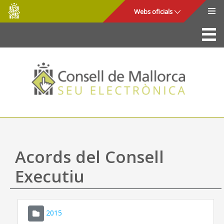
Consell
Salta al contingut principal
Webs oficials
de
Mallorca
La Seu
Consell de Mallorca
Accés i seguretat
Utilitats
Tràmits i serveis
Acords del Consell
Mapa web
Executiu
Ajuda
2015