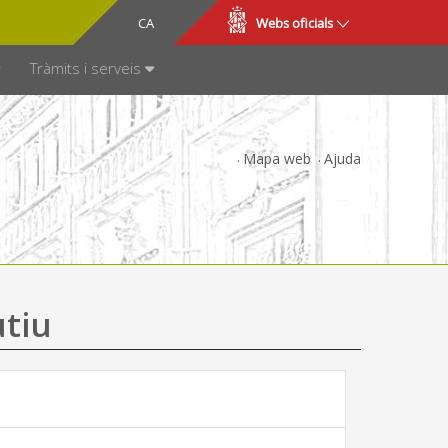
CA
ES
Webs oficials
SPARÈNCIA
Tràmits i serveis
Mapa web
Ajuda
utiu