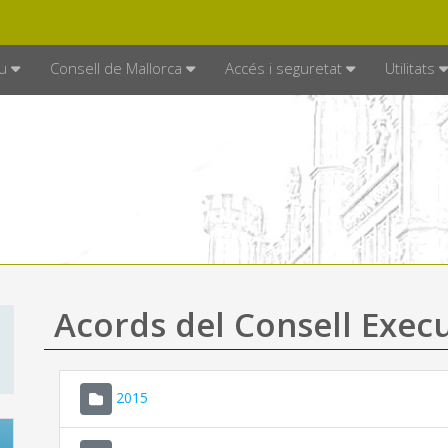
DE MALLORCA
MALLORCA.ES
TRAN
SEU ELECTRÒNICA
u
Consell de Mallorca
Accés i seguretat
Utilitats
Acords del Consell Exec
2015