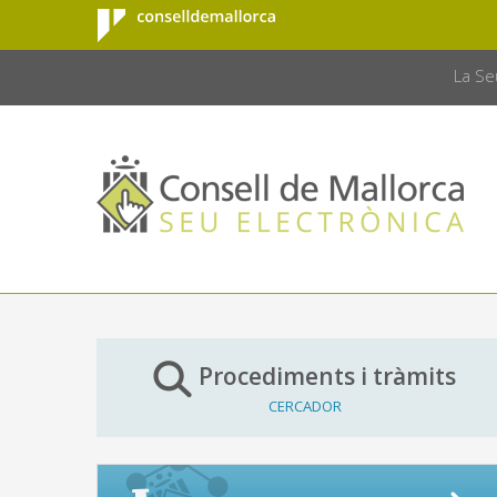
Consell de
Salta al contingut principal
CONSELL 
Mallorca
La Se
Procediments i tràmits
CERCADOR