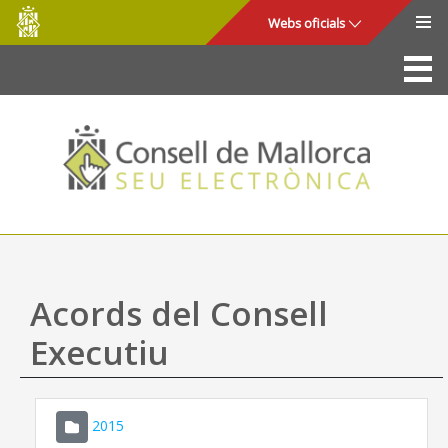
Consell
Salta al contingut principal
Webs oficials
de
Mallorca
La Seu
Consell de Mallorca
Accés i seguretat
Utilitats
Tràmits i serveis
Acords del Consell
Mapa web
Executiu
Ajuda
2015