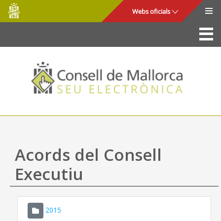
Consell
Salta al contingut principal
Webs oficials
de
Mallorca
La Seu
Consell de Mallorca
Accés i seguretat
Utilitats
Tràmits i serveis
Acords del Consell
Mapa web
Executiu
Ajuda
2015