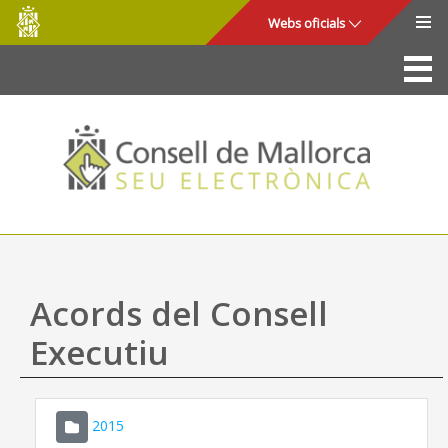
Consell
Salta al contingut principal
Webs oficials
de
Mallorca
La Seu
Consell de Mallorca
Accés i seguretat
Utilitats
Tràmits i serveis
Acords del Consell
Mapa web
Executiu
Ajuda
2015