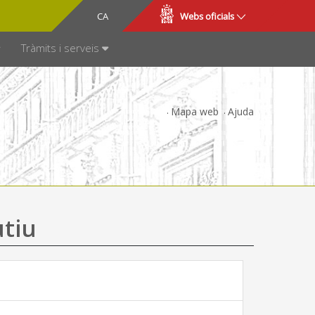
CA
ES
Webs oficials
SPARÈNCIA
Tràmits i serveis
Mapa web
Ajuda
utiu