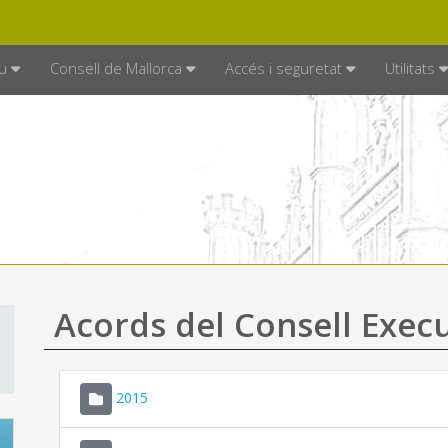
DE MALLORCA
MALLORCA.ES
TRAN
SEU ELECTRÒNICA
u
Consell de Mallorca
Accés i seguretat
Utilitats
Acords del Consell Exec
2015