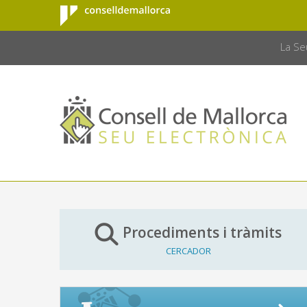
Consell de
Salta al contingut principal
CONSELL 
Mallorca
La Se
Procediments i tràmits
CERCADOR