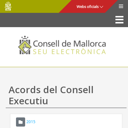
Consell
Salta al contingut principal
Webs oficials
de
Mallorca
La Seu
Consell de Mallorca
Accés i seguretat
Utilitats
Tràmits i serveis
Acords del Consell
Mapa web
Executiu
Ajuda
2015