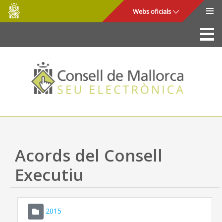
Consell
Salta al contingut principal
Webs oficials
de
Mallorca
La Seu
Consell de Mallorca
Accés i seguretat
Utilitats
Tràmits i serveis
Acords del Consell
Mapa web
Executiu
Ajuda
2015