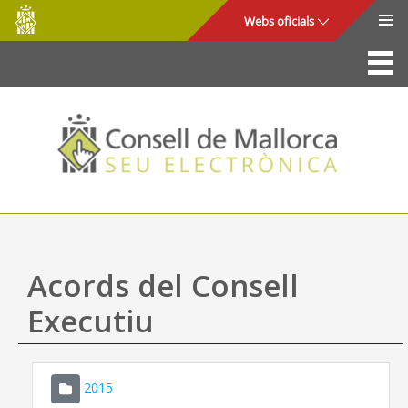
Consell
Salta al contingut principal
Webs oficials
de
Mallorca
La Seu
Consell de Mallorca
Accés i seguretat
Utilitats
Tràmits i serveis
Acords del Consell
Mapa web
Executiu
Ajuda
2015