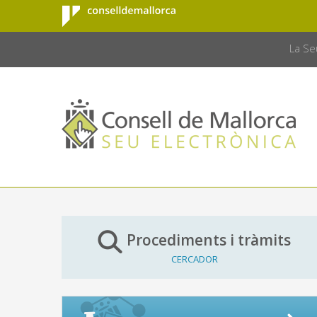
Consell de
Salta al contingut principal
CONSELL 
Mallorca
La Se
Procediments i tràmits
CERCADOR