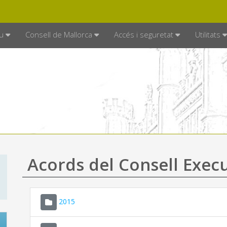
DE MALLORCA
MALLORCA.ES
TRAN
SEU ELECTRÒNICA
u
Consell de Mallorca
Accés i seguretat
Utilitats
Acords del Consell Exec
2015