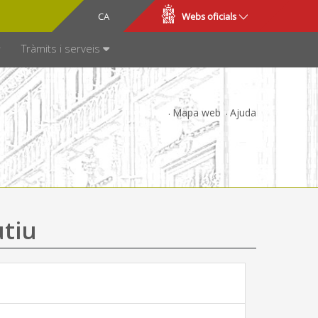
CA
ES
Webs oficials
SPARÈNCIA
Tràmits i serveis
Mapa web
Ajuda
utiu