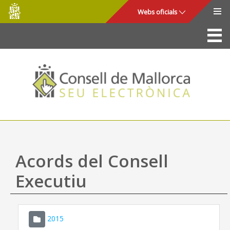
Consell
Salta al contingut principal
Webs oficials
de
Mallorca
La Seu
Consell de Mallorca
Accés i seguretat
Utilitats
Tràmits i serveis
Acords del Consell
Mapa web
Executiu
Ajuda
2015