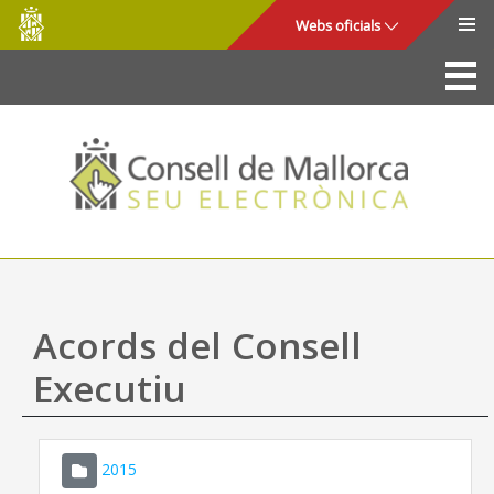
Consell
Salta al contingut principal
Webs oficials
de
Mallorca
La Seu
Consell de Mallorca
Accés i seguretat
Utilitats
Tràmits i serveis
Acords del Consell
Mapa web
Executiu
Ajuda
2015