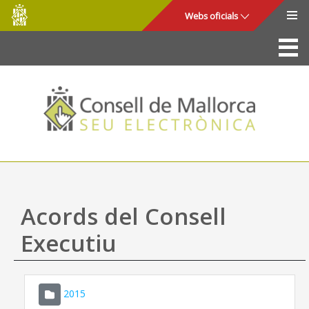
Consell
Salta al contingut principal
Webs oficials
de
Mallorca
La Seu
Consell de Mallorca
Accés i seguretat
Utilitats
Tràmits i serveis
Acords del Consell
Mapa web
Executiu
Ajuda
2015