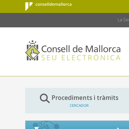
Consell de
Salta al contingut principal
CONSELL 
Mallorca
La Se
Procediments i tràmits
CERCADOR