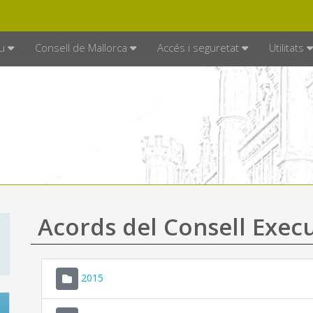
DE MALLORCA
MALLORCA.ES
TRAN
SEU ELECTRÒNICA
u
Consell de Mallorca
Accés i seguretat
Utilitats
Acords del Consell Exec
2015