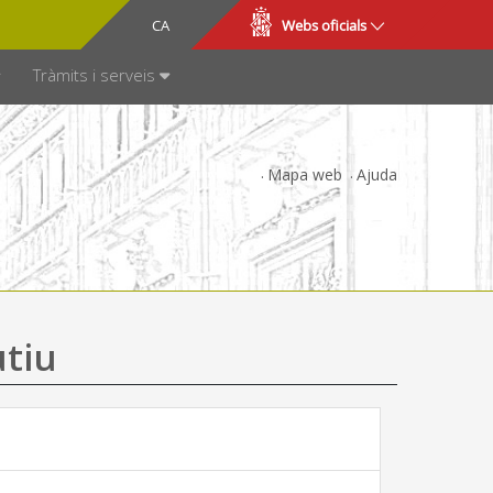
CA
ES
Webs oficials
SPARÈNCIA
Tràmits i serveis
Mapa web
Ajuda
utiu