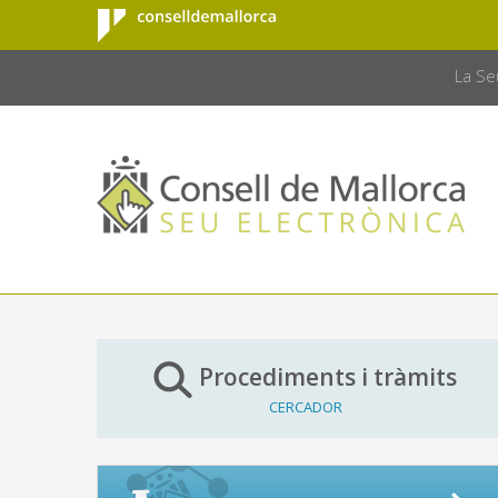
Consell de
Salta al contingut principal
CONSELL 
Mallorca
La Se
Procediments i tràmits
CERCADOR