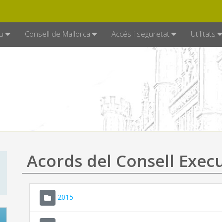
DE MALLORCA
MALLORCA.ES
TRAN
SEU ELECTRÒNICA
u
Consell de Mallorca
Accés i seguretat
Utilitats
Acords del Consell Exec
2015