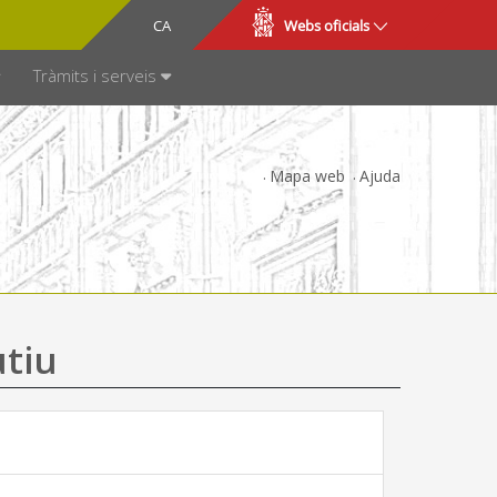
CA
ES
Webs oficials
SPARÈNCIA
Tràmits i serveis
Mapa web
Ajuda
utiu