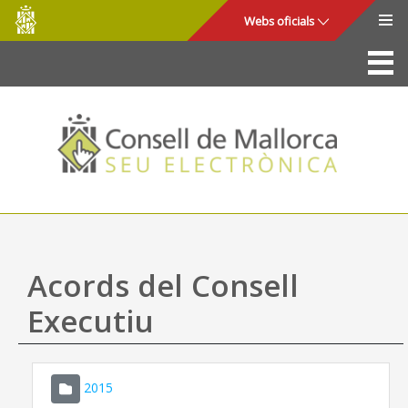
Consell
Salta al contingut principal
Webs oficials
de
Mallorca
La Seu
Consell de Mallorca
Accés i seguretat
Utilitats
Tràmits i serveis
Acords del Consell
Mapa web
Executiu
Ajuda
2015