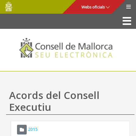
Consell
Salta al contingut principal
Webs oficials
de
Mallorca
La Seu
Consell de Mallorca
Accés i seguretat
Utilitats
Tràmits i serveis
Acords del Consell
Mapa web
Executiu
Ajuda
2015