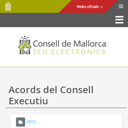
Consell
Salta al contingut principal
Webs oficials
de
Mallorca
La Seu
Consell de Mallorca
Accés i seguretat
Utilitats
Tràmits i serveis
Acords del Consell
Mapa web
Executiu
Ajuda
2015