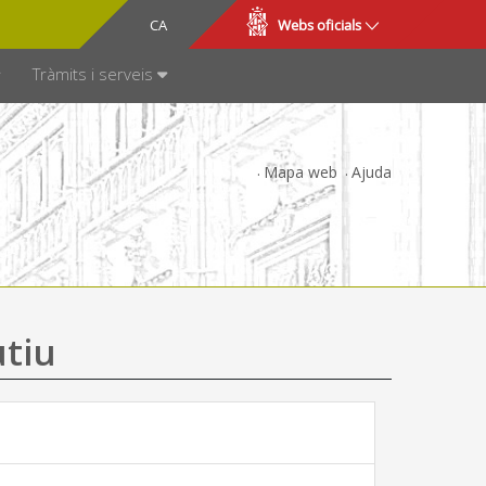
CA
ES
Webs oficials
SPARÈNCIA
Tràmits i serveis
Mapa web
Ajuda
utiu