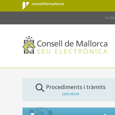
Consell de
Salta al contingut principal
CONSELL 
Mallorca
La Se
Procediments i tràmits
CERCADOR