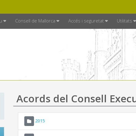
DE MALLORCA
MALLORCA.ES
TRAN
SEU ELECTRÒNICA
u
Consell de Mallorca
Accés i seguretat
Utilitats
Acords del Consell Exec
2015