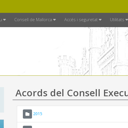
DE MALLORCA
MALLORCA.ES
TRAN
SEU ELECTRÒNICA
u
Consell de Mallorca
Accés i seguretat
Utilitats
Acords del Consell Exec
2015