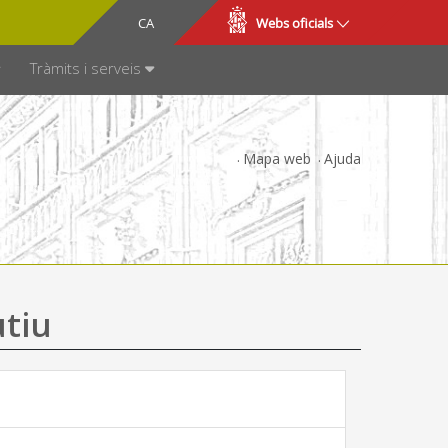
CA
ES
Webs oficials
SPARÈNCIA
Tràmits i serveis
Mapa web
Ajuda
utiu