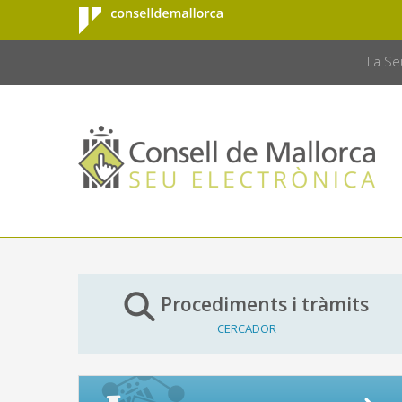
Consell de
Salta al contingut principal
CONSELL 
Mallorca
La Se
Procediments i tràmits
CERCADOR