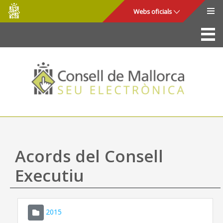
Consell
Salta al contingut principal
Webs oficials
de
Mallorca
La Seu
Consell de Mallorca
Accés i seguretat
Utilitats
Tràmits i serveis
Acords del Consell
Mapa web
Executiu
Ajuda
2015