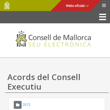
Consell
Salta al contingut principal
Webs oficials
de
Mallorca
La Seu
Consell de Mallorca
Accés i seguretat
Utilitats
Tràmits i serveis
Acords del Consell
Mapa web
Executiu
Ajuda
2015