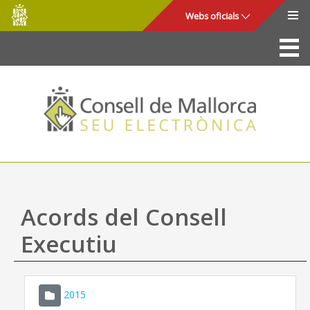
Consell
Salta al contingut principal
Webs oficials
de
Mallorca
La Seu
Consell de Mallorca
Accés i seguretat
Utilitats
Tràmits i serveis
Acords del Consell
Mapa web
Executiu
Ajuda
2015