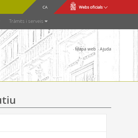
CA
ES
Webs oficials
SPARÈNCIA
Tràmits i serveis
Mapa web
Ajuda
utiu