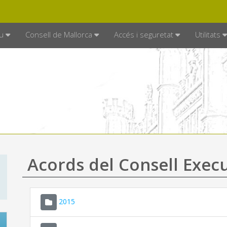
DE MALLORCA
MALLORCA.ES
TRAN
SEU ELECTRÒNICA
u
Consell de Mallorca
Accés i seguretat
Utilitats
Acords del Consell Exec
2015