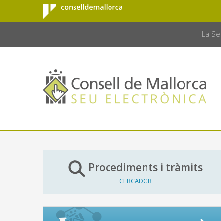
Consell de
Salta al contingut principal
CONSELL 
Mallorca
La Se
Procediments i tràmits
CERCADOR