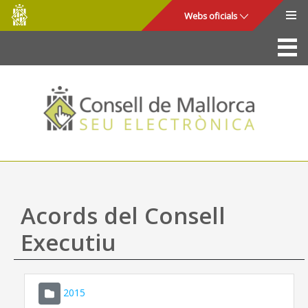
Consell
Salta al contingut principal
Webs oficials
de
Mallorca
La Seu
Consell de Mallorca
Accés i seguretat
Utilitats
Tràmits i serveis
Acords del Consell
Mapa web
Executiu
Ajuda
2015