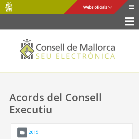
Consell
Salta al contingut principal
Webs oficials
de
Mallorca
La Seu
Consell de Mallorca
Accés i seguretat
Utilitats
Tràmits i serveis
Acords del Consell
Mapa web
Executiu
Ajuda
2015