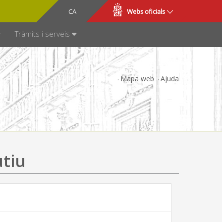
CA
ES
Webs oficials
SPARÈNCIA
Tràmits i serveis
Mapa web
Ajuda
utiu