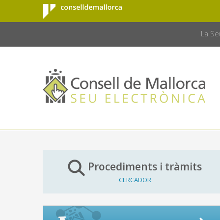
Consell de
Salta al contingut principal
CONSELL 
Mallorca
La Se
Procediments i tràmits
CERCADOR