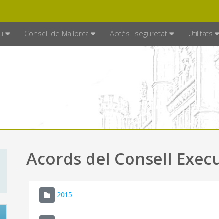
DE MALLORCA
MALLORCA.ES
TRAN
SEU ELECTRÒNICA
u
Consell de Mallorca
Accés i seguretat
Utilitats
Acords del Consell Exec
2015