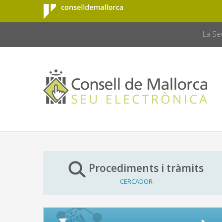
Consell de
Salta al contingut principal
CONSELL 
Mallorca
La Se
Procediments i tràmits
CERCADOR