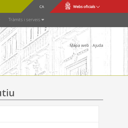
CA
ES
Webs oficials
SPARÈNCIA
Tràmits i serveis
Mapa web
Ajuda
utiu