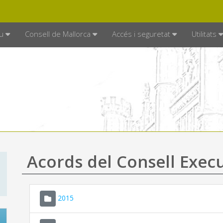
DE MALLORCA
MALLORCA.ES
TRAN
SEU ELECTRÒNICA
u
Consell de Mallorca
Accés i seguretat
Utilitats
Acords del Consell Exec
2015