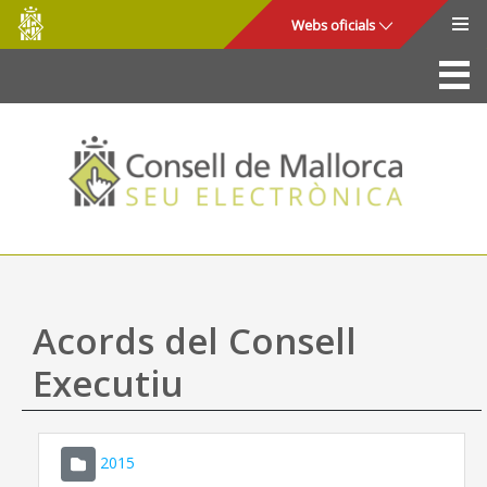
Consell
Salta al contingut principal
Webs oficials
de
Mallorca
La Seu
Consell de Mallorca
Accés i seguretat
Utilitats
Tràmits i serveis
Acords del Consell
Mapa web
Executiu
Ajuda
2015