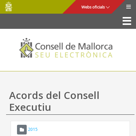
Consell
Salta al contingut principal
Webs oficials
de
Mallorca
La Seu
Consell de Mallorca
Accés i seguretat
Utilitats
Tràmits i serveis
Acords del Consell
Mapa web
Executiu
Ajuda
2015