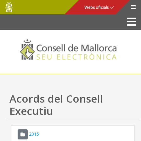
Consell
Salta al contingut principal
Webs oficials
de
Mallorca
La Seu
Consell de Mallorca
Accés i seguretat
Utilitats
Tràmits i serveis
Acords del Consell
Mapa web
Executiu
Ajuda
2015