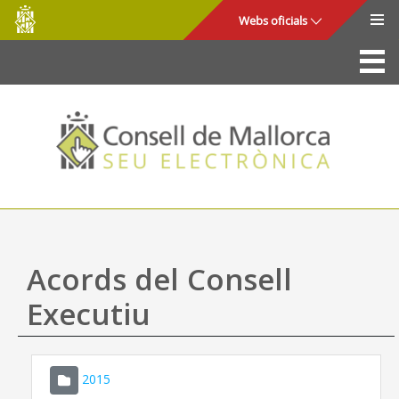
Consell
Salta al contingut principal
Webs oficials
de
Mallorca
La Seu
Consell de Mallorca
Accés i seguretat
Utilitats
Tràmits i serveis
Acords del Consell
Mapa web
Executiu
Ajuda
2015