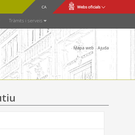
CA
ES
Webs oficials
SPARÈNCIA
Tràmits i serveis
Mapa web
Ajuda
utiu