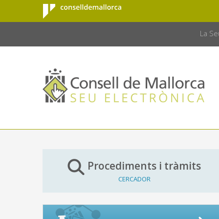
Consell de
Salta al contingut principal
CONSELL 
Mallorca
La Se
Procediments i tràmits
CERCADOR