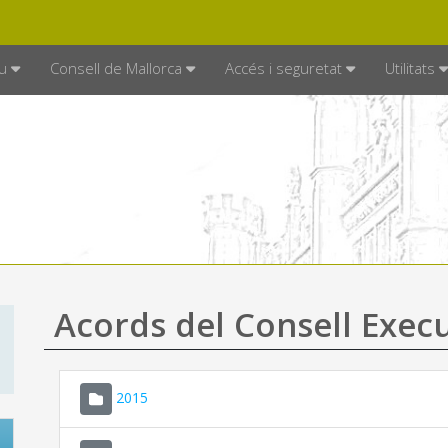
DE MALLORCA
MALLORCA.ES
TRAN
SEU ELECTRÒNICA
u
Consell de Mallorca
Accés i seguretat
Utilitats
Acords del Consell Exec
2015