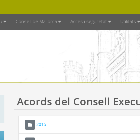
DE MALLORCA
MALLORCA.ES
TRAN
SEU ELECTRÒNICA
u
Consell de Mallorca
Accés i seguretat
Utilitats
Acords del Consell Exec
2015