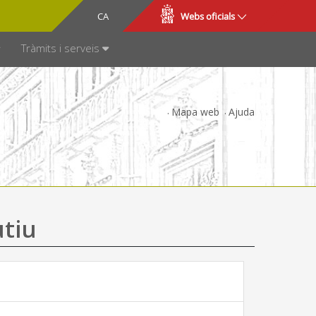
CA
ES
Webs oficials
SPARÈNCIA
Tràmits i serveis
Mapa web
Ajuda
utiu