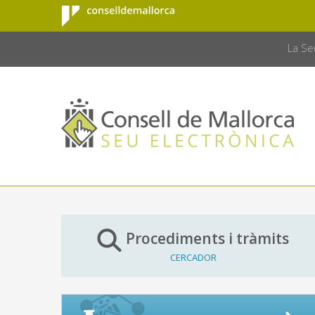
Consell de
Salta al contingut principal
CONSELL 
Mallorca
La Se
Procediments i tràmits
CERCADOR