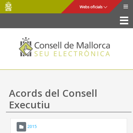
Consell
Salta al contingut principal
Webs oficials
de
Mallorca
La Seu
Consell de Mallorca
Accés i seguretat
Utilitats
Tràmits i serveis
Acords del Consell
Mapa web
Executiu
Ajuda
2015