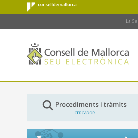
Consell de
Salta al contingut principal
CONSELL 
Mallorca
La Se
Procediments i tràmits
CERCADOR