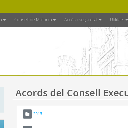
DE MALLORCA
MALLORCA.ES
TRAN
SEU ELECTRÒNICA
u
Consell de Mallorca
Accés i seguretat
Utilitats
Acords del Consell Exec
2015