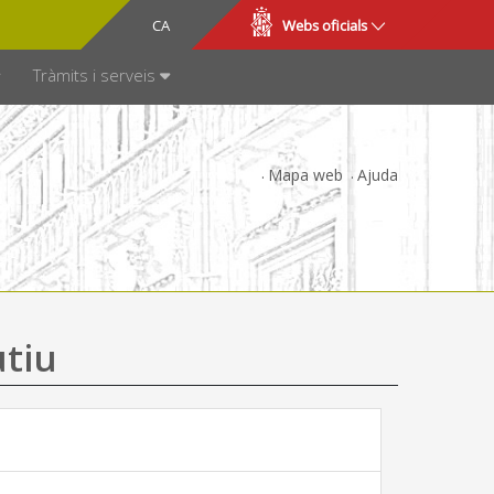
CA
ES
Webs oficials
SPARÈNCIA
Tràmits i serveis
Mapa web
Ajuda
utiu