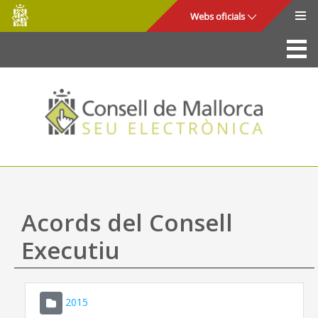
Consell
Salta al contingut principal
Webs oficials
de
Mallorca
La Seu
Consell de Mallorca
Accés i seguretat
Utilitats
Tràmits i serveis
Acords del Consell
Mapa web
Executiu
Ajuda
2015