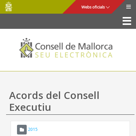
Consell
Salta al contingut principal
Webs oficials
de
Mallorca
La Seu
Consell de Mallorca
Accés i seguretat
Utilitats
Tràmits i serveis
Acords del Consell
Mapa web
Executiu
Ajuda
2015