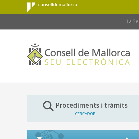
Consell de
Salta al contingut principal
CONSELL 
Mallorca
La Se
Procediments i tràmits
CERCADOR