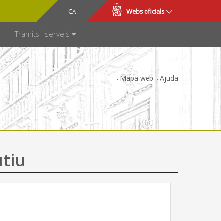
CA
ES
Webs oficials
SPARÈNCIA
Tràmits i serveis
Mapa web
Ajuda
utiu