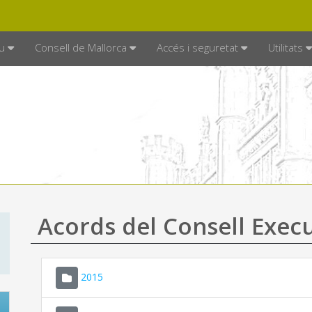
DE MALLORCA
MALLORCA.ES
TRAN
SEU ELECTRÒNICA
u
Consell de Mallorca
Accés i seguretat
Utilitats
Acords del Consell Exec
2015