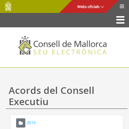
Consell
Salta al contingut principal
Webs oficials
de
Mallorca
La Seu
Consell de Mallorca
Accés i seguretat
Utilitats
Tràmits i serveis
Acords del Consell
Mapa web
Executiu
Ajuda
2015