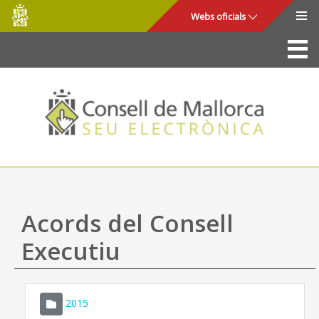
Consell
Salta al contingut principal
Webs oficials
de
Mallorca
La Seu
Consell de Mallorca
Accés i seguretat
Utilitats
Tràmits i serveis
Acords del Consell
Mapa web
Executiu
Ajuda
2015