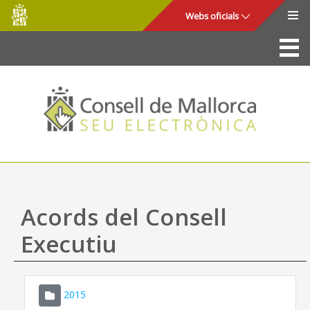
Consell
Salta al contingut principal
Webs oficials
de
Mallorca
La Seu
Consell de Mallorca
Accés i seguretat
Utilitats
Tràmits i serveis
Acords del Consell
Mapa web
Executiu
Ajuda
2015